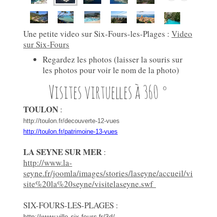
Une petite video sur Six-Fours-les-Plages :
Video
sur Six-Fours
Regardez les photos (laisser la souris sur
les photos pour voir le nom de la photo)
Visites virtuelles à 360 °
TOULON
:
http://toulon.fr/decouverte-12-vues
http://toulon.fr/patrimoine-13-vues
LA SEYNE SUR MER
:
http://www.la-
seyne.fr/joomla/images/stories/laseyne/accueil/vi
site%20la%20seyne/visitelaseyne.swf
SIX-FOURS-LES-PLAGES :
http://www.ville-six-fours.fr/3d/